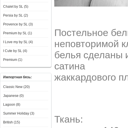
Chalet by SL (5)
Persia by SL (2)
Provence by SL (3)
Постельное бел
Premium by SL (1)
неповторимой к
I Love my by SL (4)
I Сute by SL (4)
белья сделаны 
Premium (1)
сатина
жаккардового п
Импортная бязь:
Classic New (20)
Japanese (0)
Lagoon (8)
Summer Holiday (3)
Ткань
British (15)