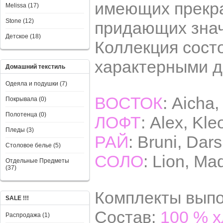
имеющих прекра
Melissa (17)
Stone (12)
придающих знач
Детское (18)
Коллекция состо
характерными д
Домашний текстиль
Одеяла и подушки (7)
ВОСТОК
: Aicha,
Покрывала (0)
Полотенца (0)
ЛОФТ
: Alex, Kle
Пледы (3)
РАЙ
: Bruni, Dar
Столовое белье (5)
СОЛО
: Lion, Ma
Отдельные Предметы
(37)
Комплекты вып
SALE !!!
Состав:
100 % х
Распродажа (1)