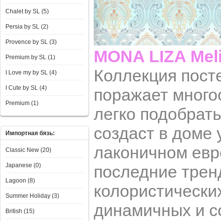
Chalet by SL (5)
Persia by SL (2)
Provence by SL (3)
MONA LIZA Meli
Premium by SL (1)
Коллекция пост
I Love my by SL (4)
I Сute by SL (4)
поражает много
Premium (1)
легко подобрат
создаст в доме
Импортная бязь:
лаконичном евр
Classic New (20)
Japanese (0)
последние трен
Lagoon (8)
колористически
Summer Holiday (3)
динамичных и с
British (15)