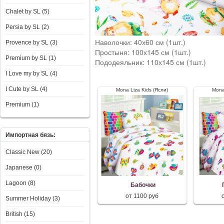
Chalet by SL (5)
Persia by SL (2)
Наволочки: 40х60 см (1шт.)
Provence by SL (3)
Простыня: 100х145 см (1шт.)
Premium by SL (1)
Пододеяльник: 110х145 см (1шт.)
I Love my by SL (4)
I Сute by SL (4)
Mona Liza Kids (Ясли)
Mona
Premium (1)
Импортная бязь:
Classic New (20)
Japanese (0)
Lagoon (8)
Бабочки
от 1100 руб
Summer Holiday (3)
British (15)