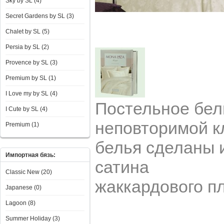
Sky by SL (4)
Secret Gardens by SL (3)
Chalet by SL (5)
Persia by SL (2)
Provence by SL (3)
Premium by SL (1)
I Love my by SL (4)
Постельное бел
I Сute by SL (4)
неповторимой к
Premium (1)
белья сделаны 
Импортная бязь:
сатина
Classic New (20)
жаккардового п
Japanese (0)
Lagoon (8)
Summer Holiday (3)