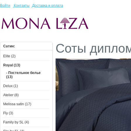
Войти
Контакты
Доставка и оплата
Соты дипло
Сатин:
Elite (2)
Royal (13)
- Постельное белье
(13)
Delux (1)
Atelier (8)
Melissa satin (17)
Fly (3)
Family by SL (4)