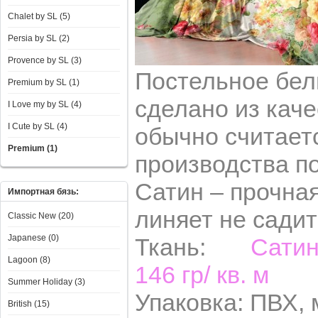
Chalet by SL (5)
Persia by SL (2)
Provence by SL (3)
Постельное бел
Premium by SL (1)
сделано из каче
I Love my by SL (4)
I Сute by SL (4)
обычно считает
Premium (1)
производства по
Сатин – прочная
Импортная бязь:
линяет не садит
Classic New (20)
Japanese (0)
Ткань:
Сатин
Lagoon (8)
146 гр/ кв. м
Summer Holiday (3)
Упаковка: ПВХ,
British (15)