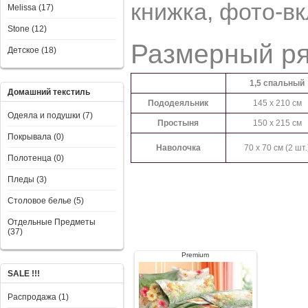
книжка, фото-вк
Melissa (17)
Stone (12)
Размерный р
Детское (18)
1,5 спальный
Домашний текстиль
Пододеяльник
145 x 210 см
Одеяла и подушки (7)
Простыня
150 x 215 см
Покрывала (0)
Наволочка
70 x 70 см (2 шт.
Полотенца (0)
Пледы (3)
Столовое белье (5)
Отдельные Предметы
(37)
Premium
SALE !!!
Распродажа (1)