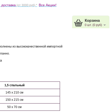
 доставка
Все Акции!
(от 3000 руб) *
Корзина
0 шт. (0 руб)
полнены из высококачественной импортной
 панно.
ка
1,5 спальный
145 x 210 см
150 x 215 см
50 x 70 см