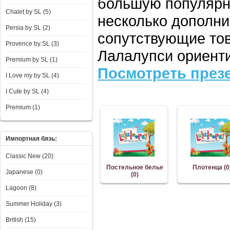
большую популярно
Chalet by SL (5)
несколько дополни
Persia by SL (2)
сопутствующие тов
Provence by SL (3)
Лалалупси ориенти
Premium by SL (1)
Посмотреть през
I Love my by SL (4)
I Сute by SL (4)
Premium (1)
Импортная бязь:
Classic New (20)
Постельное белье
Плотенца (0
Japanese (0)
(0)
Lagoon (8)
Summer Holiday (3)
British (15)