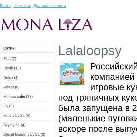
Войти
Контакты
Доставка и оплата
Lalaloopsy
Сатин:
Elite (2)
Российский
Royal (13)
компанией 
Delux (1)
игровые ку
Atelier (8)
под тряпичных кук
Melissa satin (17)
была запущена в 20
Fly (3)
(маленькие пуговк
Family by SL (4)
Sky by SL (4)
вскоре после выпу
Secret Gardens by SL (3)