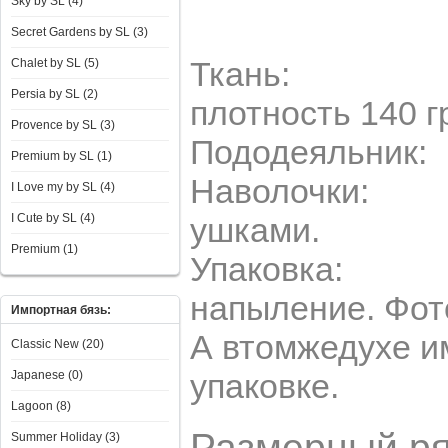
Sky by SL (4)
Secret Gardens by SL (3)
Ткань
Chalet by SL (5)
Persia by SL (2)
плотность 140 г
Provence by SL (3)
Пододеяльник: 
Premium by SL (1)
Наволочки: 50*7
I Love my by SL (4)
I Сute by SL (4)
ушками.
Premium (1)
Упаковка: ПВХ
напыление. Фот
Импортная бязь:
А втомжедухе и
Classic New (20)
упаковке.
Japanese (0)
Lagoon (8)
Размерный р
Summer Holiday (3)