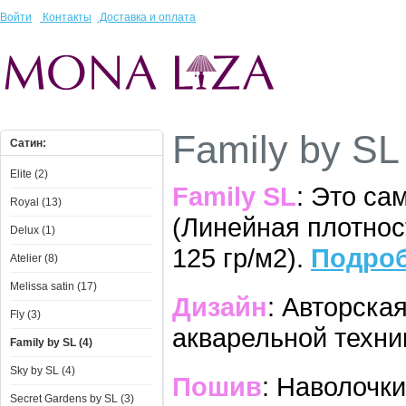
Войти
Контакты
Доставка и оплата
Family by SL
Сатин:
Elite (2)
Family SL
: Это са
Royal (13)
(Линейная плотнос
Delux (1)
125 гр/м2).
Подроб
Atelier (8)
Melissa satin (17)
Дизайн
: Авторска
Fly (3)
акварельной техни
Family by SL (4)
Sky by SL (4)
Пошив
: Наволочк
Secret Gardens by SL (3)