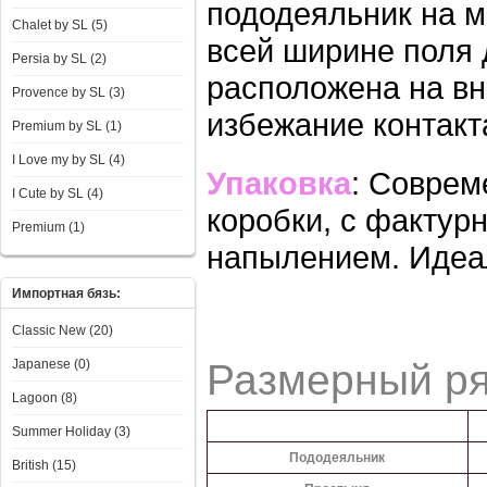
пододеяльник на м
Chalet by SL (5)
всей ширине поля 
Persia by SL (2)
расположена на в
Provence by SL (3)
избежание контакт
Premium by SL (1)
I Love my by SL (4)
Упаковка
: Соврем
I Сute by SL (4)
коробки, с фактур
Premium (1)
напылением. Идеа
Импортная бязь:
Classic New (20)
Japanese (0)
Размерный р
Lagoon (8)
Summer Holiday (3)
Пододеяльник
British (15)