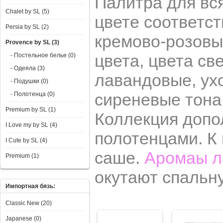
Палитра для вс
Chalet by SL (5)
цвете соответст
Persia by SL (2)
кремово-розовы
Provence by SL (3)
цвета, цвета св
- Постельное белье (0)
- Одеяла (3)
лавандовые, ух
- Подушки (0)
сиреневые тона
- Полотенца (0)
Premium by SL (1)
Коллекция допо
I Love my by SL (4)
полотенцами. К 
I Сute by SL (4)
саше.
Аромаы л
Premium (1)
окутают спальн
Импортная бязь:
Classic New (20)
Japanese (0)