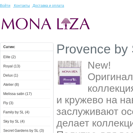
Войти
Контакты
Доставка и оплата
Provence by
Сатин:
Elite (2)
New!
Royal (13)
Оригинал
Delux (1)
Atelier (8)
коллекция
Melissa satin (17)
и кружево на н
Fly (3)
заслуживают ос
Family by SL (4)
делает коллекц
Sky by SL (4)
Secret Gardens by SL (3)